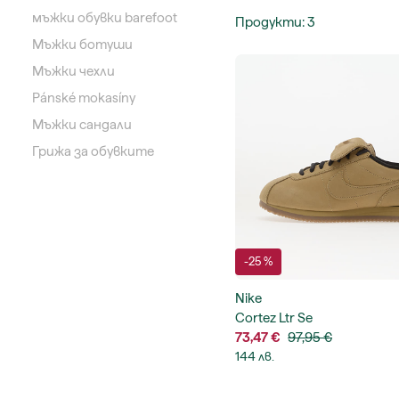
мъжки обувки barefoot
Продукти
:
3
Мъжки ботуши
Мъжки чехли
Pánské mokasíny
Мъжки сандали
Грижа за обувките
-25 %
Nike
Cortez Ltr Se
73,47 €
97,95 €
144 лв.