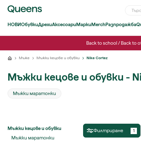
НОВИ
Обувки
Дрехи
Аксесоари
Марки
Merch
Разпродажба
Q
Back to school / Back t
Мъже
Мъжки кецове и обувки
Nike Cortez
Мъжки кецове и обувки - Ni
Мъжки маратонки
Мъжки кецове и обувки
Филтриране
1
Мъжки маратонки