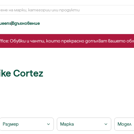
ueens
Вдъхновение
o office: Обувки и чанти, които прекрасно допълват вашето об
ke Cortez
Размер
Марка
Модел