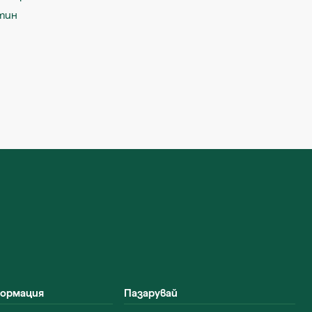
тин
формация
Пазарувай