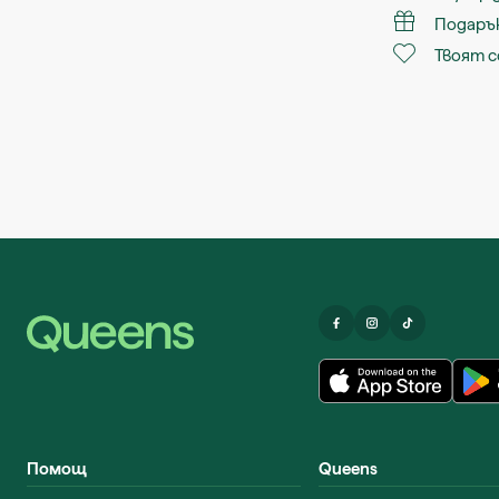
Подарък
Твоят с
Помощ
Queens