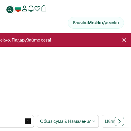
Всички
Мъжки
Дамски
лекло. Пазарувайте сега!
Обща сума & Намаления
Цвят
1