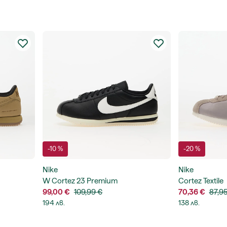
-10 %
-20 %
Nike
Nike
W Cortez 23 Premium
Cortez Textile
99,00 €
109,99 €
70,36 €
87,9
194 лв.
138 лв.