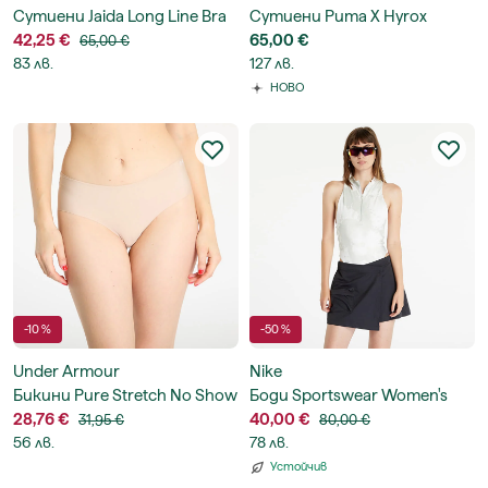
Сутиени Jaida Long Line Bra
Сутиени Puma X Hyrox
42,25 €
Pwrmode Bra
65,00 €
65,00 €
83 лв.
127 лв.
НОВО
-10 %
-50 %
Under Armour
Nike
Бикини Pure Stretch No Show
Боди Sportswear Women's
Hipster 3-Pack
28,76 €
Dri-FIT ADV Bodysuit
40,00 €
31,95 €
80,00 €
56 лв.
78 лв.
Устойчив