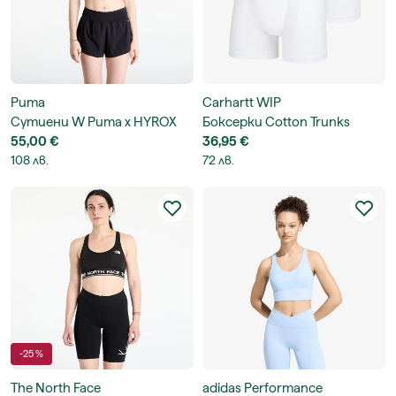
Puma
Carhartt WIP
Сутиени W Puma x HYROX
Боксерки Cotton Trunks
Tech Bra
55,00 €
36,95 €
108 лв.
72 лв.
-25 %
The North Face
adidas Performance