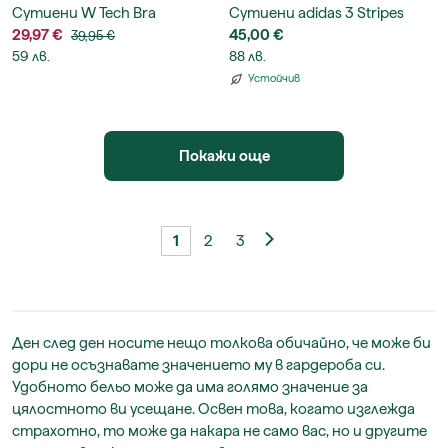
Сутиени W Tech Bra
Сутиени adidas 3 Stripes
29,97 €
Studio All Me Light Support
45,00 €
39,95 €
59 лв.
Bra
88 лв.
Устойчив
Покажи още
1
2
3
Ден след ден носите нещо толкова обичайно, че може би
дори не осъзнавате значението му в гардероба си.
Удобното бельо може да има голямо значение за
цялостното ви усещане. Освен това, когато изглежда
страхотно, то може да накара не само вас, но и другите