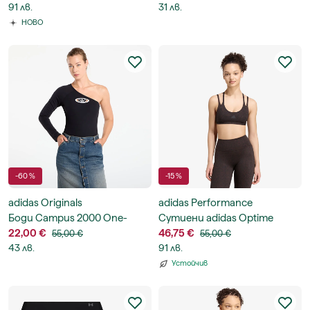
91 лв.
31 лв.
НОВО
-60 %
-15 %
adidas Originals
adidas Performance
Боди Campus 2000 One-
Сутиени adidas Optime
Shoulder Bodysuit
22,00 €
Workout Snake Strappy Light
46,75 €
55,00 €
55,00 €
43 лв.
Support Bra
91 лв.
Устойчив