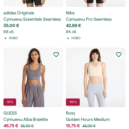
adidas Originals
Nike
Сутиени Essentials Seamless
Сутиени Pro Seamless
Bralette
35,00 €
Women's Dri-FIT Tank Top
42,99 €
68 лв.
84 лв.
НОВО
НОВО
-15 %
-65 %
GUESS
Roxy
Сутиени Alba Bralette
Golden Hours Medium
46,75 €
Support Sports Bra
15,75 €
55,00 €
45,00 €