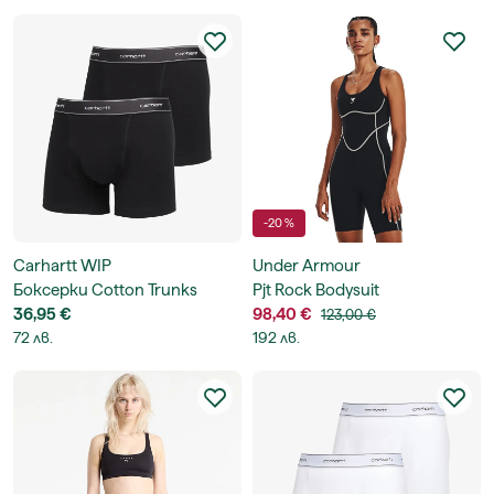
-20 %
Carhartt WIP
Under Armour
Боксерки Cotton Trunks
Pjt Rock Bodysuit
36,95 €
98,40 €
123,00 €
72 лв.
192 лв.