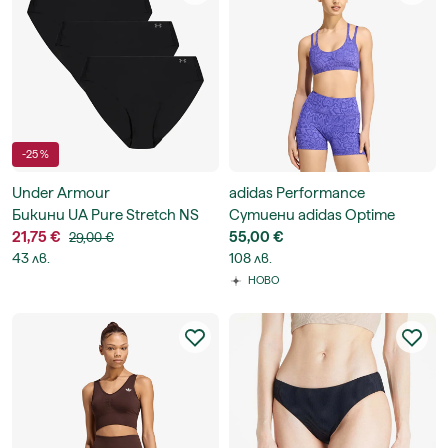
-25 %
Under Armour
adidas Performance
Бикини UA Pure Stretch NS
Сутиени adidas Optime
BKN 3-Pack
21,75 €
Workout Snake Strappy Light
55,00 €
29,00 €
43 лв.
Support Bra
108 лв.
НОВО