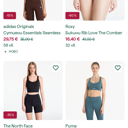
-15 %
-60 %
adidas Originals
Roxy
Сутиени Essentials Seamless
Бикини Rib Love The Comber
Bralette
29,75 €
16,40 €
35,00 €
41,00 €
58 лв.
32 лв.
НОВО
-35 %
The North Face
Puma