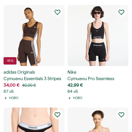
-15 %
adidas Originals
Nike
Сутиени Essentials 3 Stripes
Сутиени Pro Seamless
Seamless Bralette
34,00 €
Women's Dri-FIT Tank Top
42,99 €
40,00 €
67 лв.
84 лв.
НОВО
НОВО