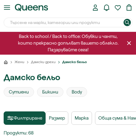
Back to school / Back to office: Обувки и чанти,
които прекрасно допълват вашето облекло.
Пазарувайте сега!
Жени
Дамски дрехи
Дамско бельо
Дамско бельо
Сутиени
Бикини
Body
Филтриране
Размер
Марка
Обща сума & На
Продукти
:
68