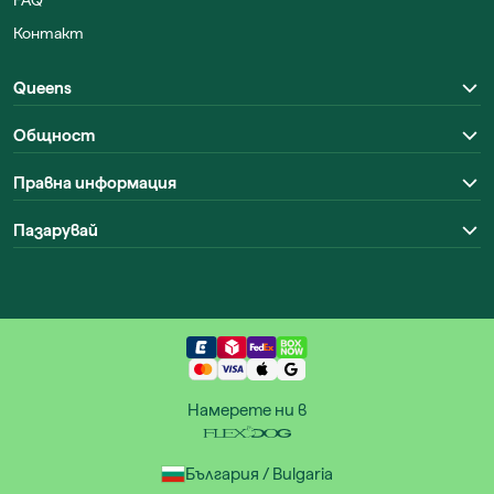
FAQ
Контакт
Queens
Общност
Правна информация
Пазарувай
Намерете ни в
България / Bulgaria